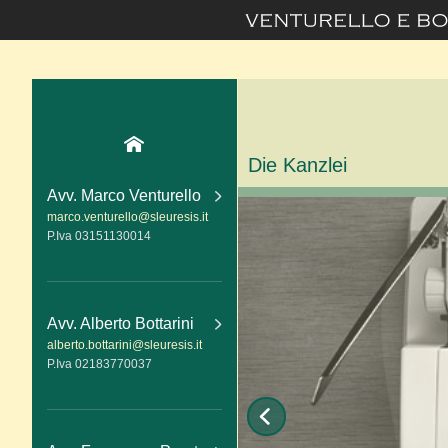
Die Kanzlei
Avv. Marco Venturello
marco.venturello@sleuresis.it
P.Iva 03151130014
Avv. Alberto Bottarini
alberto.bottarini@sleuresis.it
P.Iva 02183770037