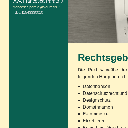
Avv. Francesca Parato
francesca.parato@sleuresis.it
P.Iva 11543330010
Rechtsgeb
Die Rechtsanwälte d
folgenden Hauptbereichen
Datenbanken
Datenschutzrecht und
Designschutz
Domainnamen
E-commerce
Etikettieren
Know-how, Geschäfts-