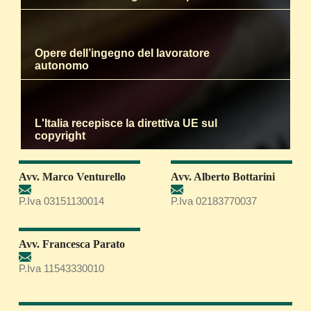
Opere dell’ingegno del lavoratore
autonomo
L'Italia recepisce la direttiva UE sul
copyright
Avv. Marco Venturello
Avv. Alberto Bottarini
P.Iva 03151130014
P.Iva 02183770037
Avv. Francesca Parato
P.Iva 11543330010